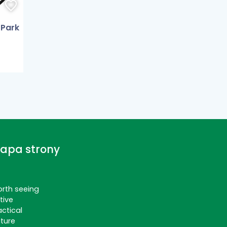
 Park
apa strony
rth seeing
tive
actical
ture