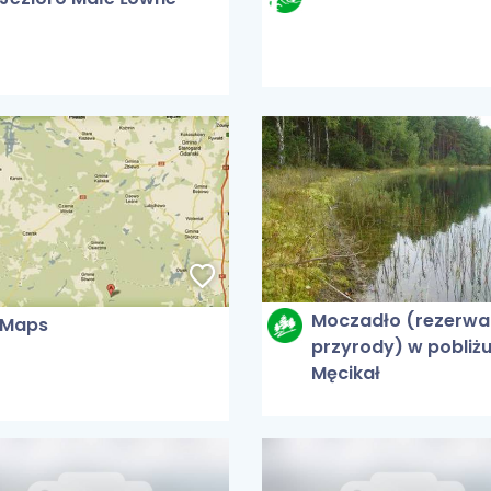
Moczadło (rezerwa
Maps
przyrody) w pobliżu
Męcikał