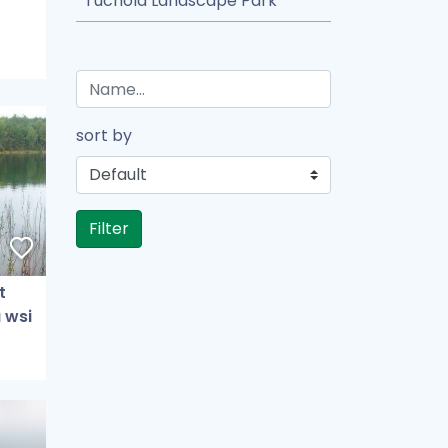
Tuchola Landscape Park
sort by
Filter
t
 wsi