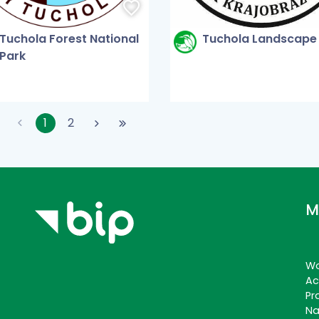
Tuchola Forest National
Tuchola Landscape
Park
1
2
M
Wo
Ac
Pr
Na