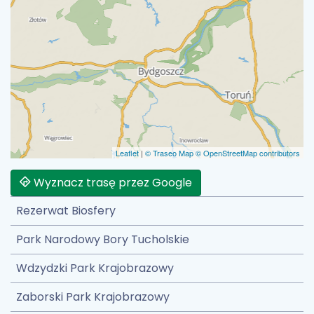
Leaflet
|
© Traseo Map
© OpenStreetMap contributors
Wyznacz trasę przez Google
Rezerwat Biosfery
Park Narodowy Bory Tucholskie
Wdzydzki Park Krajobrazowy
Zaborski Park Krajobrazowy