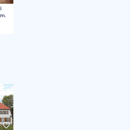
i
im.