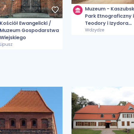
Muzeum - Kaszubsk
Park Etnograficzny 
Teodory i Izydora
Kościół Ewangelicki /
Gulgowskich we
Wdzydze
Muzeum Gospodarstwa
Wdzydzach
Wiejskiego
Lipusz