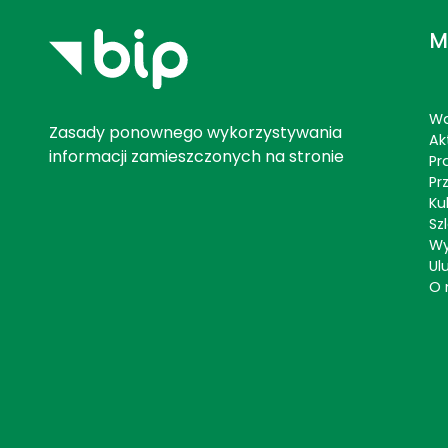
M
Wa
Zasady ponownego wykorzystywania
Ak
informacji zamieszczonych na stronie
Pr
Pr
Ku
Szl
Wy
Ul
O 