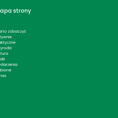
apa strony
rto zobaczyć
tywnie
aktyczne
zyroda
ltura
aki
darzenia
ubione
nas