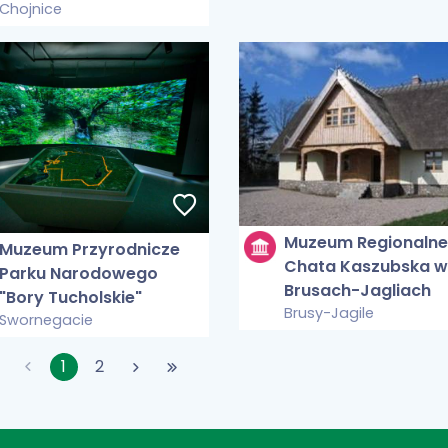
w Chojnicach
Chojnice
Muzeum Regionalne
Muzeum Przyrodnicze
Chata Kaszubska w
Parku Narodowego
Brusach-Jagliach
"Bory Tucholskie"
Brusy-Jagile
Swornegacie
1
2